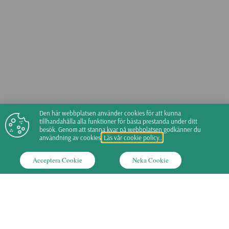
Den här webbplatsen använder cookies för att kunna
Kontakt
tillhandahålla alla funktioner för bästa prestanda under ditt
besök. Genom att stanna kvar på webbplatsen godkänner du
användning av cookies.
Läs vår cookie policy..
042-531 65
Acceptera Cookie
Neka Cookie
Spannarpsvägen 96
262 95 Ängelholm
Integritetspolicy